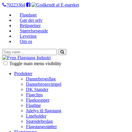
70223364
Flagdage
Gør det selv
Betingelser
Størrelsesguide
Levering
Om os
Søg
efter:
FFI
Toggle main menu visibility
Produkter
Dannebrogsflag
Dannebrogsvimpel
DK Stander
Flagclips
Flagknopper
Flagline
Julelys til flagstang
Lineholder
Spændebeslag
Flagstangsstøtter
Flagstænger