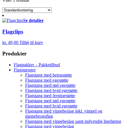
Viser 1 resultat
Se detaljer
Flagclips
kr.
49,00
Tilføj til kurv
Produkter
Flagpakker – Pakketilbud
Flagstænger
Flagstang med betonstøtte
Flagstang med egestøtte
Flagstang med rød egestøtte
Flagstang med hvid egestøtte
Flagstang med Jerntræstøtte
Flagstang med rød egestøtte
Flagstang med hvid egestøtte
Flagstang med vippebeslag inkl. vimpel og
dannebrogsflag
Flagstang med vippebeslag samt indvendig lineføring
Flagstang med vippebeslag