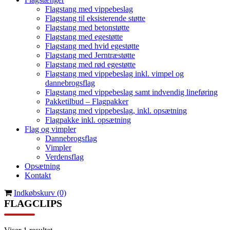
Flagstang med vippebeslag
Flagstang til eksisterende støtte
Flagstang med betonstøtte
Flagstang med egestøtte
Flagstang med hvid egestøtte
Flagstang med Jerntræstøtte
Flagstang med rød egestøtte
Flagstang med vippebeslag inkl. vimpel og
dannebrogsflag
Flagstang med vippebeslag samt indvendig lineføring
Pakketilbud – Flagpakker
Flagstang med vippebeslag, inkl. opsætning
Flagpakke inkl. opsætning
Flag og vimpler
Dannebrogsflag
Vimpler
Verdensflag
Opsætning
Kontakt
Indkøbskurv (0)
FLAGCLIPS