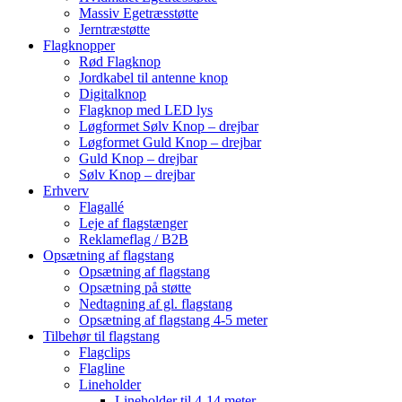
Massiv Egetræsstøtte
Jerntræstøtte
Flagknopper
Rød Flagknop
Jordkabel til antenne knop
Digitalknop
Flagknop med LED lys
Løgformet Sølv Knop – drejbar
Løgformet Guld Knop – drejbar
Guld Knop – drejbar
Sølv Knop – drejbar
Erhverv
Flagallé
Leje af flagstænger
Reklameflag / B2B
Opsætning af flagstang
Opsætning af flagstang
Opsætning på støtte
Nedtagning af gl. flagstang
Opsætning af flagstang 4-5 meter
Tilbehør til flagstang
Flagclips
Flagline
Lineholder
Lineholder til 4-14 meter