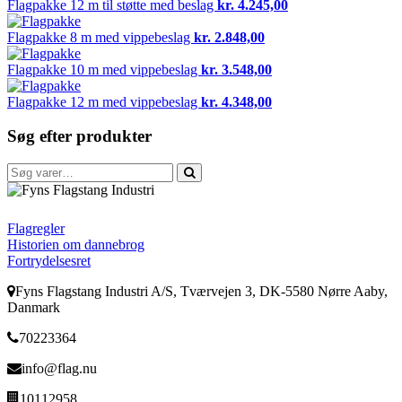
Flagpakke
12 m til støtte med beslag
kr.
4.245,00
Flagpakke
8 m med vippebeslag
kr.
2.848,00
Flagpakke
10 m med vippebeslag
kr.
3.548,00
Flagpakke
12 m med vippebeslag
kr.
4.348,00
Søg efter produkter
Søg
efter:
FFI
Flagregler
Historien om dannebrog
Fortrydelsesret
Fyns Flagstang Industri A/S, Tværvejen 3, DK-5580 Nørre Aaby,
Danmark
70223364
info@flag.nu
10112958