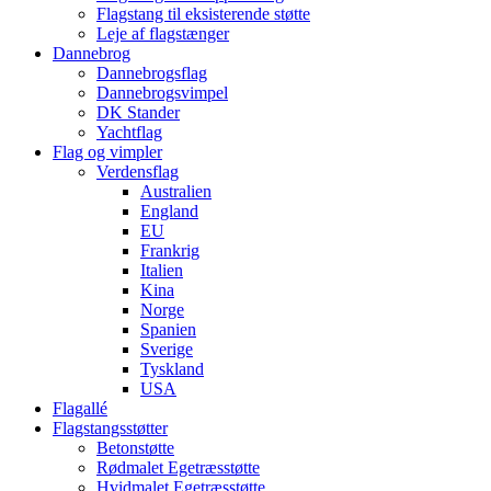
Flagstang til eksisterende støtte
Leje af flagstænger
Dannebrog
Dannebrogsflag
Dannebrogsvimpel
DK Stander
Yachtflag
Flag og vimpler
Verdensflag
Australien
England
EU
Frankrig
Italien
Kina
Norge
Spanien
Sverige
Tyskland
USA
Flagallé
Flagstangsstøtter
Betonstøtte
Rødmalet Egetræsstøtte
Hvidmalet Egetræsstøtte