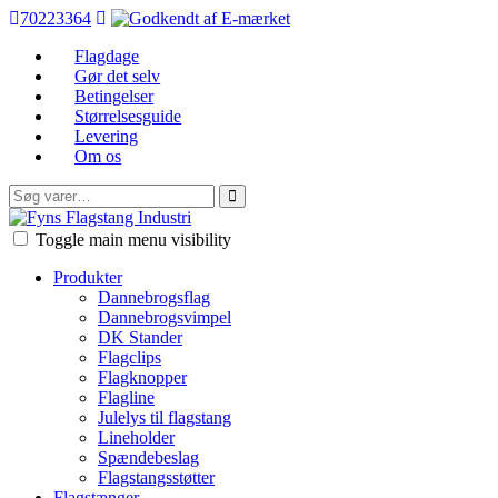
70223364
Flagdage
Gør det selv
Betingelser
Størrelsesguide
Levering
Om os
Søg
efter:
FFI
Toggle main menu visibility
Produkter
Dannebrogsflag
Dannebrogsvimpel
DK Stander
Flagclips
Flagknopper
Flagline
Julelys til flagstang
Lineholder
Spændebeslag
Flagstangsstøtter
Flagstænger