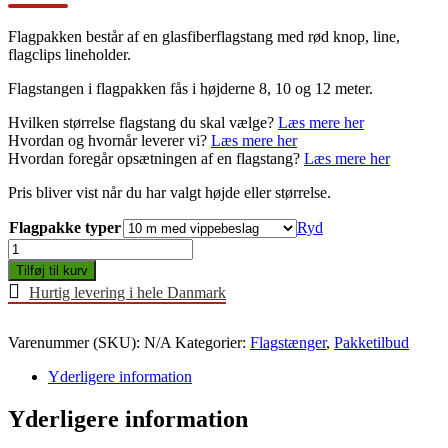
Flagpakken består af en glasfiberflagstang med rød knop, line,
flagclips lineholder.
Flagstangen i flagpakken fås i højderne 8, 10 og 12 meter.
Hvilken størrelse flagstang du skal vælge?
Læs mere her
Hvordan og hvornår leverer vi?
Læs mere her
Hvordan foregår opsætningen af en flagstang?
Læs mere her
Pris bliver vist når du har valgt højde eller størrelse.
Flagpakke typer
Ryd
Flagpakke
antal
Tilføj til kurv
Hurtig levering i hele Danmark
Varenummer (SKU):
N/A
Kategorier:
Flagstænger
,
Pakketilbud
Yderligere information
Yderligere information