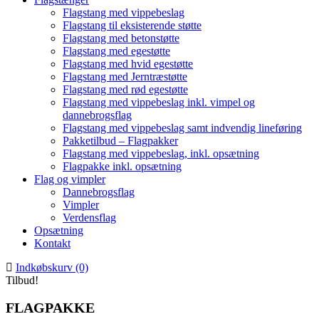
Flagstang med vippebeslag
Flagstang til eksisterende støtte
Flagstang med betonstøtte
Flagstang med egestøtte
Flagstang med hvid egestøtte
Flagstang med Jerntræstøtte
Flagstang med rød egestøtte
Flagstang med vippebeslag inkl. vimpel og
dannebrogsflag
Flagstang med vippebeslag samt indvendig lineføring
Pakketilbud – Flagpakker
Flagstang med vippebeslag, inkl. opsætning
Flagpakke inkl. opsætning
Flag og vimpler
Dannebrogsflag
Vimpler
Verdensflag
Opsætning
Kontakt
Indkøbskurv (0)
Tilbud!
FLAGPAKKE