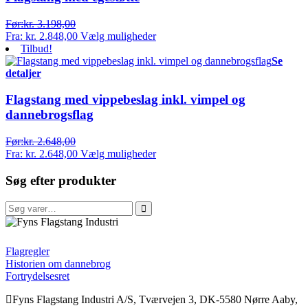
Før:
kr.
3.198,00
Fra:
kr.
2.848,00
Vælg muligheder
Tilbud!
Se
detaljer
Flagstang med vippebeslag inkl. vimpel og
dannebrogsflag
Før:
kr.
2.648,00
Fra:
kr.
2.648,00
Vælg muligheder
Søg efter produkter
Søg
efter:
FFI
Flagregler
Historien om dannebrog
Fortrydelsesret
Fyns Flagstang Industri A/S, Tværvejen 3, DK-5580 Nørre Aaby,