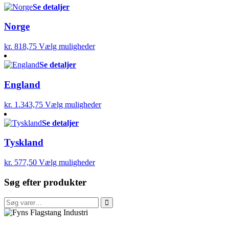
Se detaljer
Norge
kr.
818,75
Vælg muligheder
Se detaljer
England
kr.
1.343,75
Vælg muligheder
Se detaljer
Tyskland
kr.
577,50
Vælg muligheder
Søg efter produkter
Søg
efter:
FFI