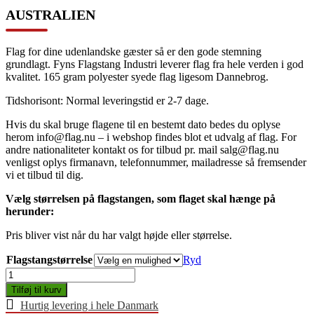
AUSTRALIEN
Flag for dine udenlandske gæster så er den gode stemning
grundlagt. Fyns Flagstang Industri leverer flag fra hele verden i god
kvalitet. 165 gram polyester syede flag ligesom Dannebrog.
Tidshorisont: Normal leveringstid er 2-7 dage.
Hvis du skal bruge flagene til en bestemt dato bedes du oplyse
herom info@flag.nu – i webshop findes blot et udvalg af flag. For
andre nationaliteter kontakt os for tilbud pr. mail salg@flag.nu
venligst oplys firmanavn, telefonnummer, mailadresse så fremsender
vi et tilbud til dig.
Vælg størrelsen på flagstangen, som flaget skal hænge på
herunder:
Pris bliver vist når du har valgt højde eller størrelse.
Flagstangstørrelse
Ryd
Australien
antal
Tilføj til kurv
Hurtig levering i hele Danmark