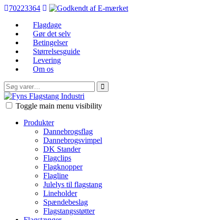
70223364
Flagdage
Gør det selv
Betingelser
Størrelsesguide
Levering
Om os
Søg
efter:
FFI
Toggle main menu visibility
Produkter
Dannebrogsflag
Dannebrogsvimpel
DK Stander
Flagclips
Flagknopper
Flagline
Julelys til flagstang
Lineholder
Spændebeslag
Flagstangsstøtter
Flagstænger