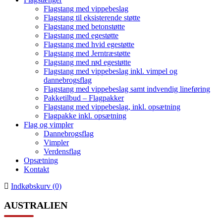
Flagstang med vippebeslag
Flagstang til eksisterende støtte
Flagstang med betonstøtte
Flagstang med egestøtte
Flagstang med hvid egestøtte
Flagstang med Jerntræstøtte
Flagstang med rød egestøtte
Flagstang med vippebeslag inkl. vimpel og
dannebrogsflag
Flagstang med vippebeslag samt indvendig lineføring
Pakketilbud – Flagpakker
Flagstang med vippebeslag, inkl. opsætning
Flagpakke inkl. opsætning
Flag og vimpler
Dannebrogsflag
Vimpler
Verdensflag
Opsætning
Kontakt
Indkøbskurv (0)
AUSTRALIEN