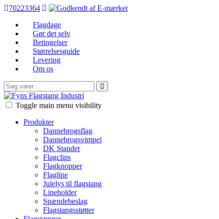
70223364
Flagdage
Gør det selv
Betingelser
Størrelsesguide
Levering
Om os
Søg
efter:
FFI
Toggle main menu visibility
Produkter
Dannebrogsflag
Dannebrogsvimpel
DK Stander
Flagclips
Flagknopper
Flagline
Julelys til flagstang
Lineholder
Spændebeslag
Flagstangsstøtter
Flagstænger