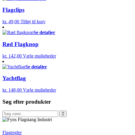
Flagclips
kr.
49,00
Tilføj til kurv
Se detaljer
Rød Flagknop
kr.
142,00
Vælg muligheder
Se detaljer
Yachtflag
kr.
148,00
Vælg muligheder
Søg efter produkter
Søg
efter:
FFI
Flagregler