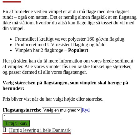
En af fordelene ved en vimpel er at du må flage med den døgnet
rundt – også om natten. Det er nemlig almen flagskik at en flagstang
ikke må stå tom, hvorfor du altså kan flage lige så tosset du vil med
din vimpel.
Fremstillet i kraftigt vævet polyester 160 g/kvm flagdug
Produceret med UV resistent flagdug og tråde
Vimplen har 2 flagkroge –
Populært
Her på siden kan du få mere information om vores brede sortiment
af vimpler. Alle vores vimpler fås i en række forskellige størrelser,
og passer dermed til alle vores flagstænger.
Vælg størrelsen på flagstangen, som vimplen skal hænge på
herunder:
Pris bliver vist når du har valgt højde eller størrelse.
Flagstangstørrelse
Ryd
Dannebrogsvimpel
antal
Tilføj til kurv
Hurtig levering i hele Danmark