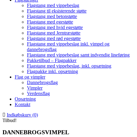
Flagstang med vippebeslag
Flagstang til eksisterende støtte
Flagstang med betonstøtte
Flagstang med egestøtte
Flagstang med hvid egestøtte
Flagstang med Jerntræstøtte
Flagstang med rød egestøtte
Flagstang med vippebeslag inkl. vimpel og
dannebrogsflag
Flagstang med vippebeslag samt indvendig lineføring
Pakketilbud – Flagpakker
Flagstang med vippebeslag, inkl. opsætning
Flagpakke inkl. opsætning
Flag og vimpler
Dannebrogsflag
Vimpler
Verdensflag
Opsætning
Kontakt
Indkøbskurv (0)
Tilbud!
DANNEBROGSVIMPEL