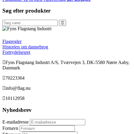
Søg efter produkter
Søg
efter:
FFI
Flagregler
Historien om dannebrog
Fortrydelsesret
Fyns Flagstang Industri A/S, Tværvejen 3, DK-5580 Nørre Aaby,
Danmark
70223364
info@flag.nu
10112958
Nyhedsbrev
E-mailadresse
Fornavn