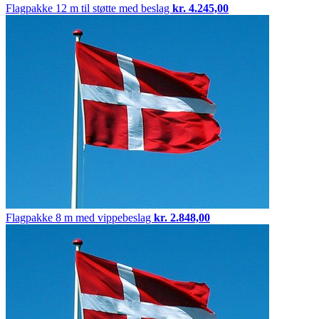
Flagpakke
12 m til støtte med beslag
kr.
4.245,00
Flagpakke
8 m med vippebeslag
kr.
2.848,00