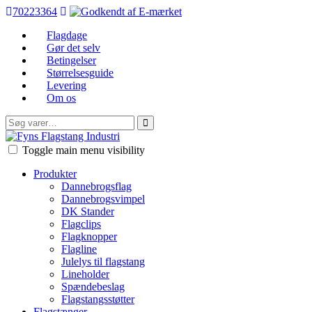
70223364
Flagdage
Gør det selv
Betingelser
Størrelsesguide
Levering
Om os
Søg
efter:
FFI
Toggle main menu visibility
Produkter
Dannebrogsflag
Dannebrogsvimpel
DK Stander
Flagclips
Flagknopper
Flagline
Julelys til flagstang
Lineholder
Spændebeslag
Flagstangsstøtter
Flagstænger