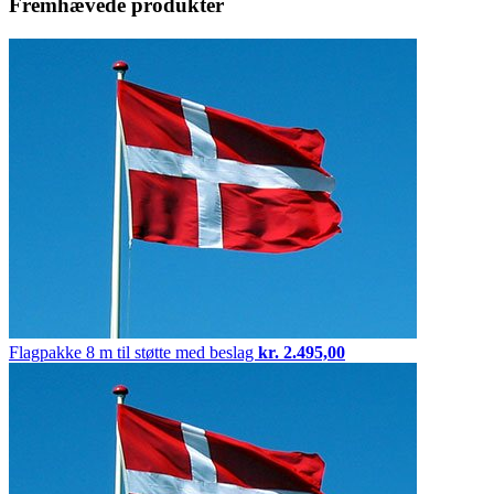
Fremhævede produkter
Flagpakke
8 m til støtte med beslag
kr.
2.495,00