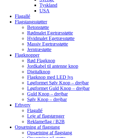
Tyskland
USA
Flagallé
Flagstangsstøtter
Betonstøtte
Rødmalet Egetræsstøtte
Hvidmalet Egetræsstøtte
Massiv Egetræsstøtte
Jerntræstøtte
Flagknopper
Rød Flagknop
Jordkabel til antenne knop
Digitalknop
Flagknop med LED lys
Løgformet Sølv Knop – drejbar
Løgformet Guld Knop – drejbar
Guld Knop – drejbar
Sølv Knop – drejbar
Erhverv
Flagallé
Leje af flagstænger
Reklameflag / B2B
Opsætning af flagstang
Opsætning af flagstang