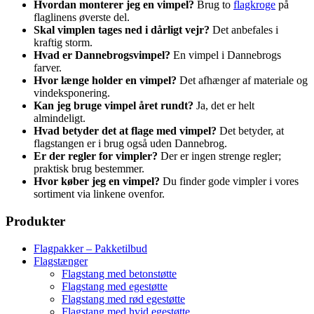
Hvordan monterer jeg en vimpel?
Brug to
flagkroge
på
flaglinens øverste del.
Skal vimplen tages ned i dårligt vejr?
Det anbefales i
kraftig storm.
Hvad er Dannebrogsvimpel?
En vimpel i Dannebrogs
farver.
Hvor længe holder en vimpel?
Det afhænger af materiale og
vindeksponering.
Kan jeg bruge vimpel året rundt?
Ja, det er helt
almindeligt.
Hvad betyder det at flage med vimpel?
Det betyder, at
flagstangen er i brug også uden Dannebrog.
Er der regler for vimpler?
Der er ingen strenge regler;
praktisk brug bestemmer.
Hvor køber jeg en vimpel?
Du finder gode vimpler i vores
sortiment via linkene ovenfor.
Produkter
Flagpakker – Pakketilbud
Flagstænger
Flagstang med betonstøtte
Flagstang med egestøtte
Flagstang med rød egestøtte
Flagstang med hvid egestøtte