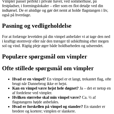
Vimpler passer perfekt i private haver, ved sommerhuse, på
festpladser, i foreningslokaler – eller som en flot detalje ved din
indkørsel. De er alsidige og gør det nemt at holde flagstangen i liv,
også på hverdage.
Pasning og vedligeholdelse
For at forlænge levetiden på din vimpel anbefaler vi at tage den ned
i kraftigt stormvejr eller når den trænger til udskiftning efter megen
sol og vind. Rigtig pleje øger både holdbarheden og udseendet.
Populære spørgsmål om vimpler
Ofte stillede spørgsmål om vimpler
Hvad er en vimpel?
En vimpel er et langt, trekantet flag, ofte
brugt når Dannebrog ikke er hejst.
Kan en vimpel være hejst hele døgnet?
Ja – det er netop en
af fordelene ved vimpler.
Hvilken størrelse skal min vimpel være?
Ca. ½ af
flagstangens højde anbefales.
Hvad er forskellen på vimpel og stander?
En stander er
bredere og kortere; vimplen er slankere.