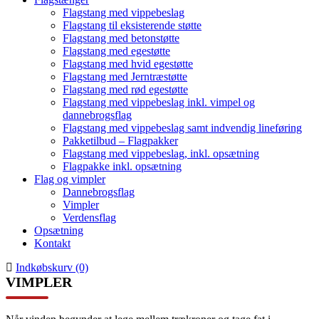
Flagstang med vippebeslag
Flagstang til eksisterende støtte
Flagstang med betonstøtte
Flagstang med egestøtte
Flagstang med hvid egestøtte
Flagstang med Jerntræstøtte
Flagstang med rød egestøtte
Flagstang med vippebeslag inkl. vimpel og
dannebrogsflag
Flagstang med vippebeslag samt indvendig lineføring
Pakketilbud – Flagpakker
Flagstang med vippebeslag, inkl. opsætning
Flagpakke inkl. opsætning
Flag og vimpler
Dannebrogsflag
Vimpler
Verdensflag
Opsætning
Kontakt
Indkøbskurv (0)
VIMPLER