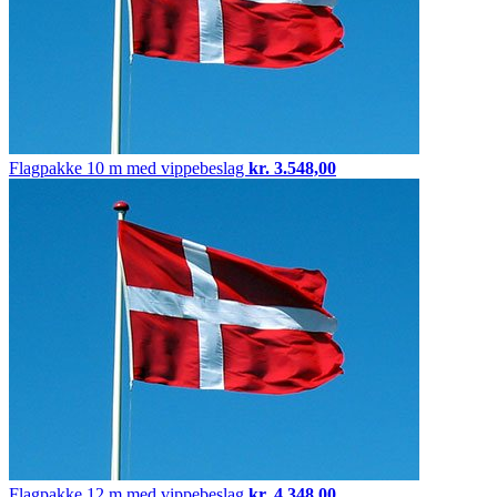
Flagpakke
10 m med vippebeslag
kr.
3.548,00
Flagpakke
12 m med vippebeslag
kr.
4.348,00