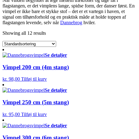
Når vinden begynder at lege mellem trækroner og tage fat i
flagstangen, er det vimplens lange, spidse form, der danser først. En
vimpel er ikke bare et stykke stof – det er et vartegn i haven, et
signal om tilhørsforhold og en praktisk måde at holde toppen af
flagstangen levende, selv når
Dannebrog
hviler.
Showing all 12 results
Se detaljer
Vimpel 200 cm (4m stang)
kr.
98,00
Tilføj til kurv
Se detaljer
Vimpel 250 cm (5m stang)
kr.
95,00
Tilføj til kurv
Se detaljer
Vimpel 300 cm (6m stang)