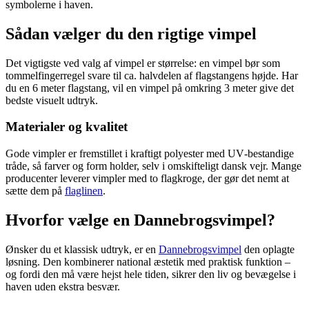
symbolerne i haven.
Sådan vælger du den rigtige vimpel
Det vigtigste ved valg af vimpel er størrelse: en vimpel bør som
tommelfingerregel svare til ca. halvdelen af flagstangens højde. Har
du en 6 meter flagstang, vil en vimpel på omkring 3 meter give det
bedste visuelt udtryk.
Materialer og kvalitet
Gode vimpler er fremstillet i kraftigt polyester med UV‑bestandige
tråde, så farver og form holder, selv i omskifteligt dansk vejr. Mange
producenter leverer vimpler med to flagkroge, der gør det nemt at
sætte dem på
flaglinen
.
Hvorfor vælge en Dannebrogsvimpel?
Ønsker du et klassisk udtryk, er en
Dannebrogsvimpel
den oplagte
løsning. Den kombinerer national æstetik med praktisk funktion –
og fordi den må være hejst hele tiden, sikrer den liv og bevægelse i
haven uden ekstra besvær.