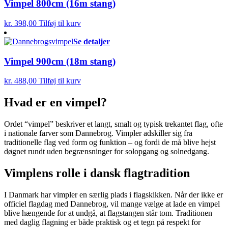
Vimpel 800cm (16m stang)
kr.
398,00
Tilføj til kurv
Se detaljer
Vimpel 900cm (18m stang)
kr.
488,00
Tilføj til kurv
Hvad er en vimpel?
Ordet “vimpel” beskriver et langt, smalt og typisk trekantet flag, ofte
i nationale farver som Dannebrog. Vimpler adskiller sig fra
traditionelle flag ved form og funktion – og fordi de må blive hejst
døgnet rundt uden begrænsninger for solopgang og solnedgang.
Vimplens rolle i dansk flagtradition
I Danmark har vimpler en særlig plads i flagskikken. Når der ikke er
officiel flagdag med Dannebrog, vil mange vælge at lade en vimpel
blive hængende for at undgå, at flagstangen står tom. Traditionen
med daglig flagning er både praktisk og et tegn på respekt for