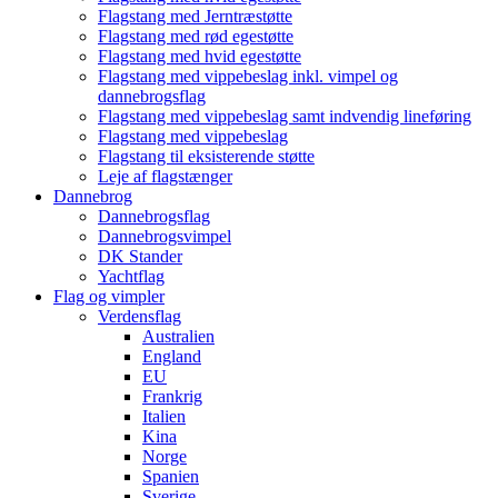
Flagstang med Jerntræstøtte
Flagstang med rød egestøtte
Flagstang med hvid egestøtte
Flagstang med vippebeslag inkl. vimpel og
dannebrogsflag
Flagstang med vippebeslag samt indvendig lineføring
Flagstang med vippebeslag
Flagstang til eksisterende støtte
Leje af flagstænger
Dannebrog
Dannebrogsflag
Dannebrogsvimpel
DK Stander
Yachtflag
Flag og vimpler
Verdensflag
Australien
England
EU
Frankrig
Italien
Kina
Norge
Spanien
Sverige