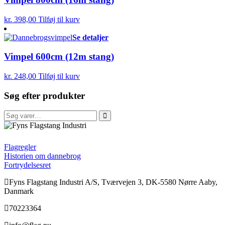
kr.
398,00
Tilføj til kurv
Se detaljer
Vimpel 600cm (12m stang)
kr.
248,00
Tilføj til kurv
Søg efter produkter
Søg
efter:
FFI
Flagregler
Historien om dannebrog
Fortrydelsesret
Fyns Flagstang Industri A/S, Tværvejen 3, DK-5580 Nørre Aaby,
Danmark
70223364