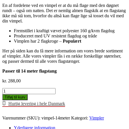
En af fordelene ved en vimpel er at du må flage med den døgnet
rundt – også om natten. Det er nemlig almen flagskik at en flagstang
ikke må stå tom, hvorfor du altså kan flage lige så tosset du vil med
din vimpel.
Fremstillet i kraftigt vævet polyester 160 g/kvm flagdug
Produceret med UV resistent flagdug og tråde
Vimplen har 2 flagkroge –
Populært
Her på siden kan du få mere information om vores brede sortiment
af vimpler. Alle vores vimpler fås i en række forskellige størrelser,
og passer dermed til alle vores flagstænger.
Passer til 14 meter flagstang
kr.
288,00
Vimpel
700cm
Tilføj til kurv
(14m
Hurtig levering i hele Danmark
stang)
antal
Varenummer (SKU):
vimpel-14meter
Kategori:
Vimpler
Yderligere information