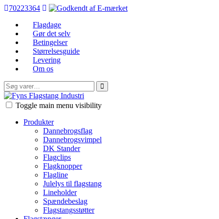
70223364
Flagdage
Gør det selv
Betingelser
Størrelsesguide
Levering
Om os
Søg
efter:
FFI
Toggle main menu visibility
Produkter
Dannebrogsflag
Dannebrogsvimpel
DK Stander
Flagclips
Flagknopper
Flagline
Julelys til flagstang
Lineholder
Spændebeslag
Flagstangsstøtter
Flagstænger