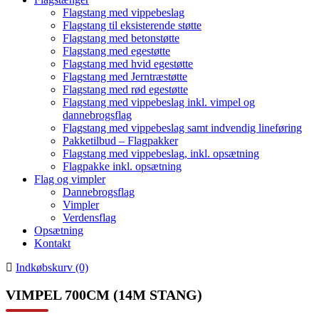
Flagstang med vippebeslag
Flagstang til eksisterende støtte
Flagstang med betonstøtte
Flagstang med egestøtte
Flagstang med hvid egestøtte
Flagstang med Jerntræstøtte
Flagstang med rød egestøtte
Flagstang med vippebeslag inkl. vimpel og
dannebrogsflag
Flagstang med vippebeslag samt indvendig lineføring
Pakketilbud – Flagpakker
Flagstang med vippebeslag, inkl. opsætning
Flagpakke inkl. opsætning
Flag og vimpler
Dannebrogsflag
Vimpler
Verdensflag
Opsætning
Kontakt
Indkøbskurv (0)
VIMPEL 700CM (14M STANG)