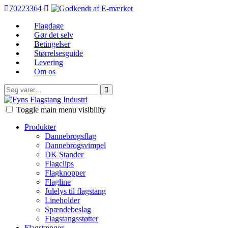
70223364
Flagdage
Gør det selv
Betingelser
Størrelsesguide
Levering
Om os
Søg
efter:
FFI
Toggle main menu visibility
Produkter
Dannebrogsflag
Dannebrogsvimpel
DK Stander
Flagclips
Flagknopper
Flagline
Julelys til flagstang
Lineholder
Spændebeslag
Flagstangsstøtter
Flagstænger