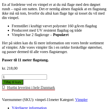
En af fordelene ved en vimpel er at du må flage med den døgnet
rundt – også om natten. Det er nemlig almen flagskik at en flagstang
ikke må stå tom, hvorfor du altså kan flage lige så tosset du vil med
din vimpel.
Fremstillet i kraftigt vævet polyester 160 g/kvm flagdug
Produceret med UV resistent flagdug og tråde
Vimplen har 2 flagkroge –
Populært
Her på siden kan du få mere information om vores brede sortiment
af vimpler. Alle vores vimpler fås i en række forskellige størrelser,
og passer dermed til alle vores flagstænger.
Passer til 11 meter flagstang.
kr.
218,00
Vimpel
550cm
Tilføj til kurv
(11m
Hurtig levering i hele Danmark
stang)
antal
Varenummer (SKU):
vimpel-11meter
Kategori:
Vimpler
Yderligere information