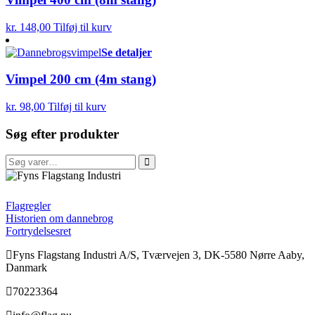
kr.
148,00
Tilføj til kurv
Se detaljer
Vimpel 200 cm (4m stang)
kr.
98,00
Tilføj til kurv
Søg efter produkter
Søg
efter:
FFI
Flagregler
Historien om dannebrog
Fortrydelsesret
Fyns Flagstang Industri A/S, Tværvejen 3, DK-5580 Nørre Aaby,
Danmark
70223364