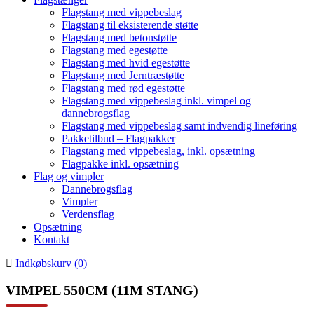
Flagstang med vippebeslag
Flagstang til eksisterende støtte
Flagstang med betonstøtte
Flagstang med egestøtte
Flagstang med hvid egestøtte
Flagstang med Jerntræstøtte
Flagstang med rød egestøtte
Flagstang med vippebeslag inkl. vimpel og
dannebrogsflag
Flagstang med vippebeslag samt indvendig lineføring
Pakketilbud – Flagpakker
Flagstang med vippebeslag, inkl. opsætning
Flagpakke inkl. opsætning
Flag og vimpler
Dannebrogsflag
Vimpler
Verdensflag
Opsætning
Kontakt
Indkøbskurv (0)
VIMPEL 550CM (11M STANG)