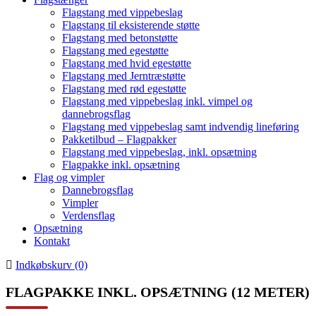
Flagstang med vippebeslag
Flagstang til eksisterende støtte
Flagstang med betonstøtte
Flagstang med egestøtte
Flagstang med hvid egestøtte
Flagstang med Jerntræstøtte
Flagstang med rød egestøtte
Flagstang med vippebeslag inkl. vimpel og
dannebrogsflag
Flagstang med vippebeslag samt indvendig lineføring
Pakketilbud – Flagpakker
Flagstang med vippebeslag, inkl. opsætning
Flagpakke inkl. opsætning
Flag og vimpler
Dannebrogsflag
Vimpler
Verdensflag
Opsætning
Kontakt
Indkøbskurv (0)
FLAGPAKKE INKL. OPSÆTNING (12 METER)