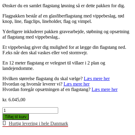
Ønsker du en samlet flagstang løsning så er dette pakken for dig.
Flagpakken består af en glasfiberflagstang med vippebeslag, rød
knop, line, flagclips, lineholder, flag og vimpel.
Yderligere inkluderer pakken gravearbejde, støbning og opsætning
af flagstang med vippebeslag..
Et vippebeslag giver dig mulighed for at lægge din flagstang ned.
F.eks når den skal vaskes eller ved stormvejr.
En 12 meter flagstang er velegnet til villaer i 2 plan og
landejendomme.
Hvilken størrelse flagstang du skal vælge?
Læs mere her
Hvordan og hvornår leverer vi?
Læs mere her
Hvordan foregår opsætningen af en flagstang?
Læs mere her
kr.
6.045,00
Flagpakke
inkl.
Tilføj til kurv
opsætning
Hurtig levering i hele Danmark
(12
meter)