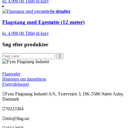
kr.
4.998,00
Tilføj til kurv
Se detaljer
Flagstang med Egestøtte (12 meter)
kr.
4.998,00
Tilføj til kurv
Søg efter produkter
Søg
efter:
FFI
Flagregler
Historien om dannebrog
Fortrydelsesret
Fyns Flagstang Industri A/S, Tværvejen 3, DK-5580 Nørre Aaby,
Danmark
70223364
info@flag.nu