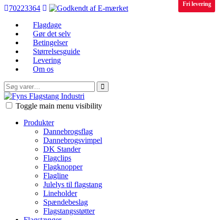
Fri levering
70223364
Flagdage
Gør det selv
Betingelser
Størrelsesguide
Levering
Om os
Søg
efter:
FFI
Toggle main menu visibility
Produkter
Dannebrogsflag
Dannebrogsvimpel
DK Stander
Flagclips
Flagknopper
Flagline
Julelys til flagstang
Lineholder
Spændebeslag
Flagstangsstøtter
Flagstænger