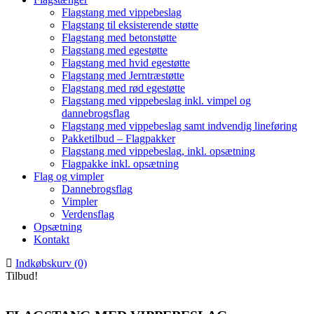
Flagstang med vippebeslag
Flagstang til eksisterende støtte
Flagstang med betonstøtte
Flagstang med egestøtte
Flagstang med hvid egestøtte
Flagstang med Jerntræstøtte
Flagstang med rød egestøtte
Flagstang med vippebeslag inkl. vimpel og
dannebrogsflag
Flagstang med vippebeslag samt indvendig lineføring
Pakketilbud – Flagpakker
Flagstang med vippebeslag, inkl. opsætning
Flagpakke inkl. opsætning
Flag og vimpler
Dannebrogsflag
Vimpler
Verdensflag
Opsætning
Kontakt
Indkøbskurv (0)
Tilbud!