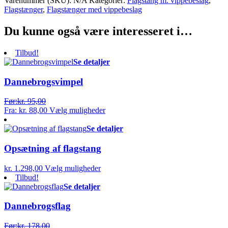
Varenummer (SKU):
N/A
Kategorier:
Flagstang m. vippebeslag
,
Flagstænger
,
Flagstænger med vippebeslag
Du kunne også være interesseret i…
Tilbud!
Se detaljer
Dannebrogsvimpel
Før:
kr.
95,00
Fra:
kr.
88,00
Vælg muligheder
Se detaljer
Opsætning af flagstang
kr.
1.298,00
Vælg muligheder
Tilbud!
Se detaljer
Dannebrogsflag
Før:
kr.
178,00