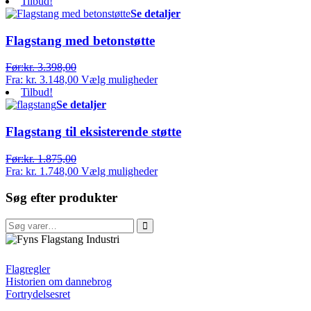
Tilbud!
Se detaljer
Flagstang med betonstøtte
Før:
kr.
3.398,00
Fra:
kr.
3.148,00
Vælg muligheder
Tilbud!
Se detaljer
Flagstang til eksisterende støtte
Før:
kr.
1.875,00
Fra:
kr.
1.748,00
Vælg muligheder
Søg efter produkter
Søg
efter:
FFI
Flagregler
Historien om dannebrog
Fortrydelsesret