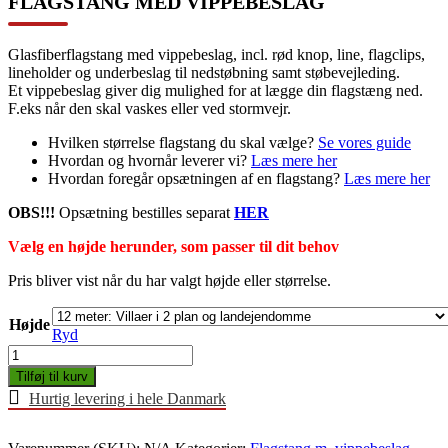
FLAGSTANG MED VIPPEBESLAG
Glasfiberflagstang med vippebeslag, incl. rød knop, line, flagclips,
lineholder og underbeslag til nedstøbning samt støbevejleding.
Et vippebeslag giver dig mulighed for at lægge din flagstæng ned.
F.eks når den skal vaskes eller ved stormvejr.
Hvilken størrelse flagstang du skal vælge?
Se vores guide
Hvordan og hvornår leverer vi?
Læs mere her
Hvordan foregår opsætningen af en flagstang?
Læs mere her
OBS!!!
Opsætning bestilles separat
HER
Vælg en højde herunder, som passer til dit behov
Pris bliver vist når du har valgt højde eller størrelse.
Højde
Ryd
Flagstang
med
Tilføj til kurv
vippebeslag
Hurtig levering i hele Danmark
antal