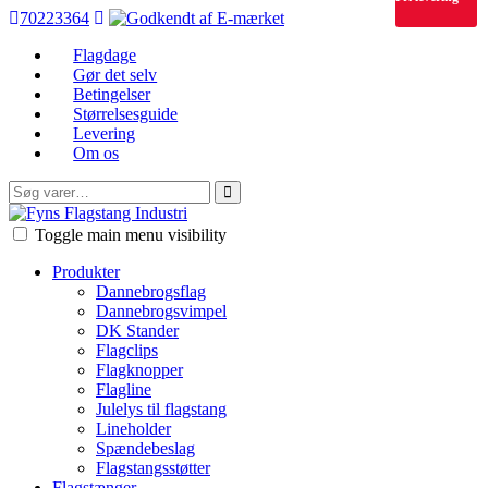
70223364
Flagdage
Gør det selv
Betingelser
Størrelsesguide
Levering
Om os
Søg
efter:
FFI
Toggle main menu visibility
Produkter
Dannebrogsflag
Dannebrogsvimpel
DK Stander
Flagclips
Flagknopper
Flagline
Julelys til flagstang
Lineholder
Spændebeslag
Flagstangsstøtter
Flagstænger