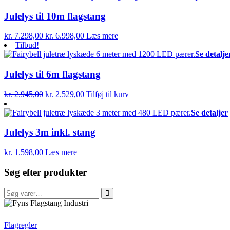
var:
er:
kr. 7.995,00.
kr. 7.195,00.
Julelys til 10m flagstang
Den
Den
kr.
7.298,00
kr.
6.998,00
Læs mere
oprindelige
aktuelle
Tilbud!
pris
pris
Se detalje
var:
er:
kr. 7.298,00.
kr. 6.998,00.
Julelys til 6m flagstang
Den
Den
kr.
2.945,00
kr.
2.529,00
Tilføj til kurv
oprindelige
aktuelle
pris
pris
Se detaljer
var:
er:
kr. 2.945,00.
kr. 2.529,00.
Julelys 3m inkl. stang
kr.
1.598,00
Læs mere
Søg efter produkter
Søg
efter:
FFI
Flagregler