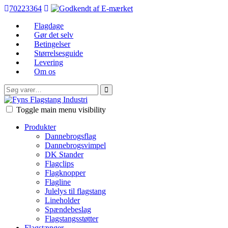
70223364
Flagdage
Gør det selv
Betingelser
Størrelsesguide
Levering
Om os
Søg
efter:
FFI
Toggle main menu visibility
Produkter
Dannebrogsflag
Dannebrogsvimpel
DK Stander
Flagclips
Flagknopper
Flagline
Julelys til flagstang
Lineholder
Spændebeslag
Flagstangsstøtter
Flagstænger