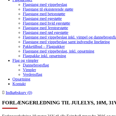
Flagstang med vippebeslag
Flagstang til eksisterende støtte
Flagstang med betonstøtte
Flagstang med egestøtte
Flagstang med hvid egestøtte
Flagstang med Jerntræstøtte
Flagstang med rød egestøtte
Flagstang med vippebeslag inkl. vimpel og dannebrogsfl
Flagstang med vippebeslag samt indvendig lineføring
Pakketilbud – Flagpakker
Flagstang med vippebeslag, inkl. opsætning
Flagpakke inkl. opsætning
Flag og vimpler
Dannebrogsflag
Vimpler
Verdensflag
Opsætning
Kontakt
Indkøbskurv (0)
FORLÆNGERLEDNING TIL JULELYS, 10M, 31