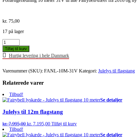
Forlængerledning 10 meter 31V til alle Fairybell-træer fra 2016 og ny
kr.
75,00
17 på lager
Forlængerledning
til
Tilføj til kurv
julelys,
Hurtig levering i hele Danmark
10m,
31V
antal
Varenummer (SKU):
FANL-10M-31V
Kategori:
Julelys til flagstang
Relaterede varer
Tilbud!
Se detaljer
Julelys til 12m flagstang
Den
Den
kr.
7.995,00
kr.
7.195,00
Tilføj til kurv
oprindelige
aktuelle
Tilbud!
pris
pris
Se detaljer