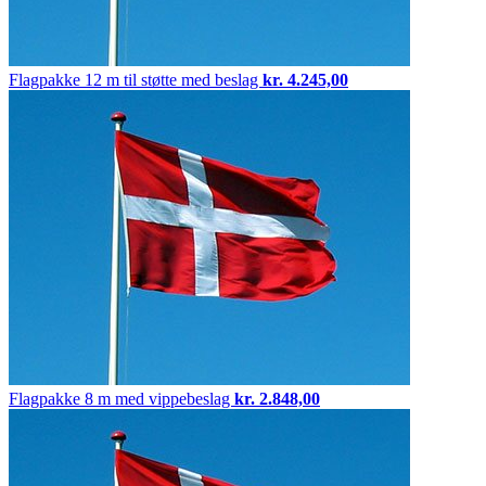
Flagpakke
12 m til støtte med beslag
kr.
4.245,00
Flagpakke
8 m med vippebeslag
kr.
2.848,00