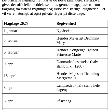
De officielle flagdage fremgår af de fleste kalendere. Herudover
gives der officielle meddelelser, bl.a. gennem dagspressen – om
flagning fra statens bygninger og skibe ved særlige lejligheder. Det
vil være naturligt, at også private flager på disse dage.
Flagdage 2025
Begivenhed
1. januar
Nytårsdag
Hendes Majestæt Dronning
5. februar
Mary
Hendes Kongelige Højhed
6. februar
Prinsesse Marie
Danmarks besættelse (halv
9. april
stang til kl. 1200)
Hendes Majestæt Dronning
16. april
Margrethe II
Langfredag (halv stang hele
3. april
dagen)
5. april
Påskedag