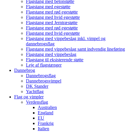
Flagstang med betonstøtte
Flagstang med egestøtte
Flagstang med rød egestøtte
Flagstang med hvid egestøtte
Flagstang med Jerntræstøtte
Flagstang med rød egestøtte
Flagstang med hvid egestøtte
Flagstang med vippebeslag inkl. vimpel og
dannebrogsflag
Flagstang med vippebeslag samt indvendig lineføring
Flagstang med vippebeslag
Flagstang til eksisterende støtte
Leje af flagstænger
Dannebrog
Dannebrogsflag
Dannebrogsvimpel
DK Stander
Yachtflag
Flag og vimpler
Verdensflag
Australien
England
EU
Frankrig
Italien