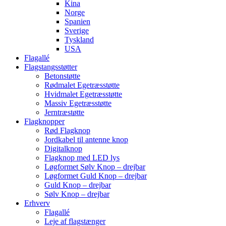
Kina
Norge
Spanien
Sverige
Tyskland
USA
Flagallé
Flagstangsstøtter
Betonstøtte
Rødmalet Egetræsstøtte
Hvidmalet Egetræsstøtte
Massiv Egetræsstøtte
Jerntræstøtte
Flagknopper
Rød Flagknop
Jordkabel til antenne knop
Digitalknop
Flagknop med LED lys
Løgformet Sølv Knop – drejbar
Løgformet Guld Knop – drejbar
Guld Knop – drejbar
Sølv Knop – drejbar
Erhverv
Flagallé
Leje af flagstænger