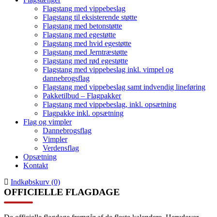
Flagstang med vippebeslag
Flagstang til eksisterende støtte
Flagstang med betonstøtte
Flagstang med egestøtte
Flagstang med hvid egestøtte
Flagstang med Jerntræstøtte
Flagstang med rød egestøtte
Flagstang med vippebeslag inkl. vimpel og
dannebrogsflag
Flagstang med vippebeslag samt indvendig lineføring
Pakketilbud – Flagpakker
Flagstang med vippebeslag, inkl. opsætning
Flagpakke inkl. opsætning
Flag og vimpler
Dannebrogsflag
Vimpler
Verdensflag
Opsætning
Kontakt
Indkøbskurv (0)
OFFICIELLE FLAGDAGE