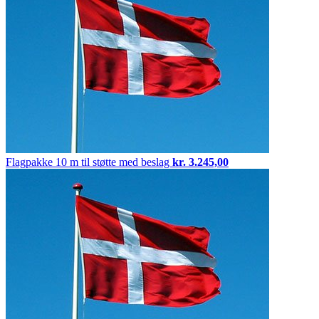
Flagpakke
10 m til støtte med beslag
kr.
3.245,00