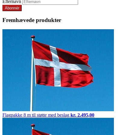
Efternavn
Fremhævede produkter
Flagpakke
8 m til støtte med beslag
kr.
2.495,00