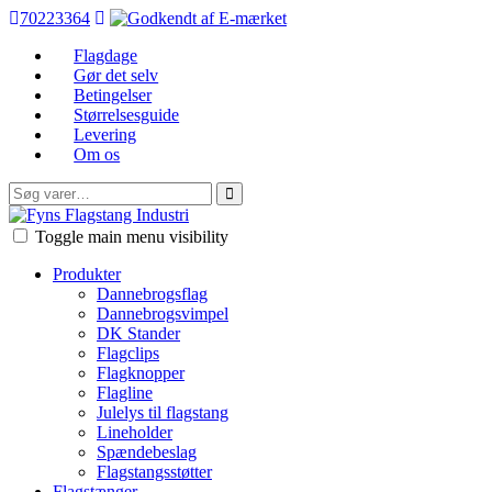
70223364
Flagdage
Gør det selv
Betingelser
Størrelsesguide
Levering
Om os
Søg
efter:
FFI
Toggle main menu visibility
Produkter
Dannebrogsflag
Dannebrogsvimpel
DK Stander
Flagclips
Flagknopper
Flagline
Julelys til flagstang
Lineholder
Spændebeslag
Flagstangsstøtter
Flagstænger