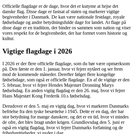
Officielle flagdage er de dage, hvor det er kutyme at hejse det
danske flag. Disse dage er fastsat af staten og markerer vigtige
begivenheder i Danmark. De kan være nationale festdage, royale
fødselsdage og andre betydningsfulde dage for landet. At flage på
disse dage er en tradition, der binder os sammen som nation og viser
vores respekt for de begivenheder, der har formet vores historie og
kultur.
Vigtige flagdage i 2026
I 2026 er der flere officielle flagdage, som du bør være opmærksom
på. Den første er den 1. januar, hvor vi fejrer nytåret og ser frem
mod de kommende måneder. Derefter følger flere kongelige
fødselsdage, som også er officielle flagdage. En af de vigtige er den
5. februar, hvor vi fejrer Hendes Majestæt Dronning Marys
fødselsdag. En anden vigtig flagdag er den 26. maj, hvor vi fejrer
Hans Majestæt Kong Frederik 10.s fødselsdag.
Derudover er den 5. maj en vigtig dag, hvor vi markerer Danmarks
befrielse fra den tyske besættelse i 1945. Dette er en dag, der har
stor betydning for mange danskere, og det er en tid, hvor vi mindes
de ofre, der blev bragt under krigen. Grundlovsdag den 5. juni er
også en vigtig flagdag, hvor vi fejrer Danmarks forfatning og de
frihedsrettigheder, vi nyder i dag.