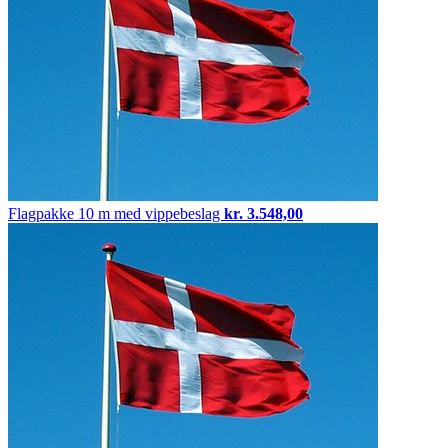
Flagpakke
10 m med vippebeslag
kr.
3.548,00