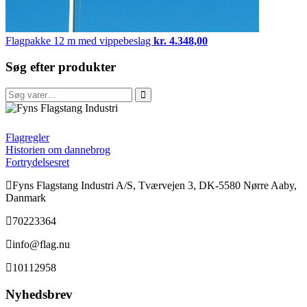
Flagpakke
12 m med vippebeslag
kr.
4.348,00
Søg efter produkter
Søg
efter:
FFI
Flagregler
Historien om dannebrog
Fortrydelsesret
Fyns Flagstang Industri A/S, Tværvejen 3, DK-5580 Nørre Aaby,
Danmark
70223364
info@flag.nu
10112958
Nyhedsbrev